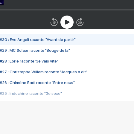
#30 : Eve Angeli raconte "Avant de partir"
#29 : MC Solaar raconte "Bouge de là"
28 : Lorie raconte "Je vais vite"
#27 : Christophe Willem raconte "Jacques a dit"
#26 : Chimène Badi raconte "Entre nous"
#25 : Indochine raconte "3e sexe"
#24 : Zaho raconte "C'est chelou"
#23 : Patrick Bruel raconte "Au café des délices"
#22 : Kyo raconte "Le chemin"